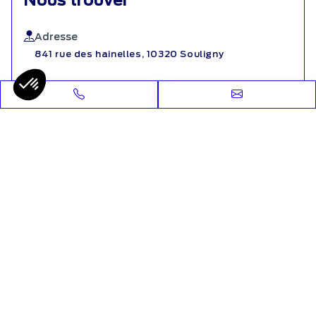
Nous trouver
Adresse
841 rue des hainelles, 10320 Souligny
Téléphone
06 85 66 30 36
Email
camping-car-escapade-troyes@Amplitude-
auto.com
Nous contacter
Heures d'ouverture