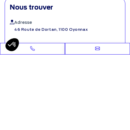
Nous trouver
Adresse
46 Route de Dortan, 1100 Oyonnax
Téléphone
04 81 68 37 50
Email
ford-oyonnax@amplitude-auto.com
Nous contacter
Heures d'ouverture