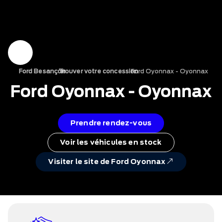
›
Ford Oyonnax - Oyonnax
›
Ford Besançon
Trouver votre concession
Ford Oyonnax - Oyonnax
Prendre rendez-vous
Voir les véhicules en stock
Visiter le site de Ford Oyonnax