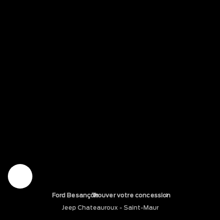
›
›
Ford Besançon
Trouver votre concession
Jeep Chateauroux - Saint-Maur