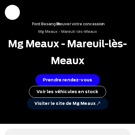
›
›
Ford Besançon
Trouver votre concession
Mg Meaux - Mareuil-lès-Meaux
Mg Meaux - Mareuil-lès-
Meaux
Prendre rendez-vous
Voir les véhicules en stock
Visiter le site de Mg Meaux