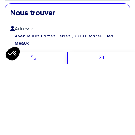
Nous trouver
Adresse
Avenue des Fortes Terres , 77100 Mareuil-lès-
Meaux
Téléphone
01 82 88 77 06
Email
mg-meaux@amplitude-auto.com
Nous contacter