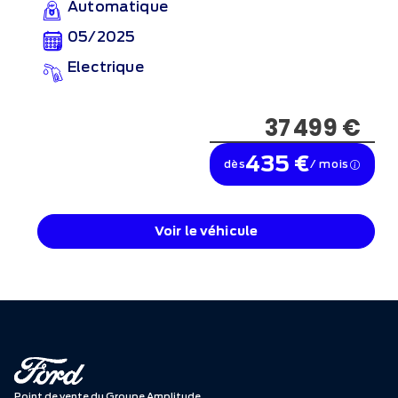
Automatique
05/2025
Electrique
37 499 €
435 €
dès
/ mois
Voir le véhicule
Point de vente du Groupe Amplitude