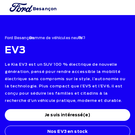
Besançon
›
EV3
›
Ford Besançon
Gamme de véhicules neufs
EV3
Le Kia EV3 est un SUV 100 % électrique de nouvelle
génération, pensé pour rendre accessible la mobilité
électrique sans compromis sur le style, l’autonomie ou
la technologie. Plus compact que l’EV5 et l’EV6, il est
conçu pour séduire les familles et citadins à la
recherche d’un véhicule pratique, moderne et durable.
Je suis intéressé(e)
Nos EV3 en stock