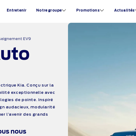
Entretenir
Notre groupe
Promotions
Actualités
seignement EV9
uto
ctrique Kia. Conçu sur la
ilité exceptionnelle avec
ogies de pointe. Inspiré
gn audacieux, modularité
er l’avenir des grands
ous nous