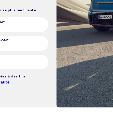
se plus pertinente.
OM*
HONE*
ées à des fins
alité