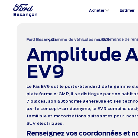
Acheter
Estimer
Besançon
›
›
Demande de ren
›
Ford Besançon
Gamme de véhicules neufs
EV9
Amplitude A
EV9
Le Kia EV9 est le porte-étendard de la gamme éle
plateforme e-GMP, il se distingue par son habitab
7 places, son autonomie généreuse et ses technol
par le concept-car éponyme, le EV9 combine desi
familiale et motorisations puissantes pour incarn
SUV électriques.
Renseignez vos coordonnées et n