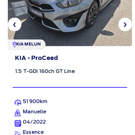
❮
❯
KIA MELUN
KIA - ProCeed
1.5 T-GDI 160ch GT Line
51 900km
Manuelle
04/2022
Essence