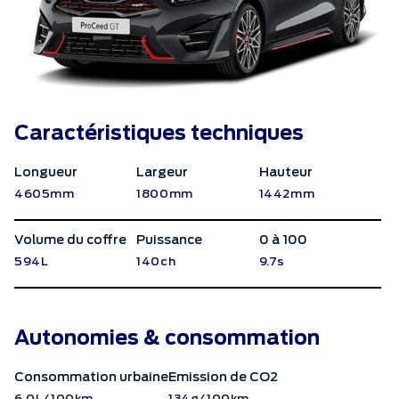
Caractéristiques techniques
Longueur
Largeur
Hauteur
4605mm
1800mm
1442mm
Volume du coffre
Puissance
0 à 100
594L
140ch
9.7s
Autonomies & consommation
Consommation urbaine
Emission de CO2
6.0L/100km
134g/100km