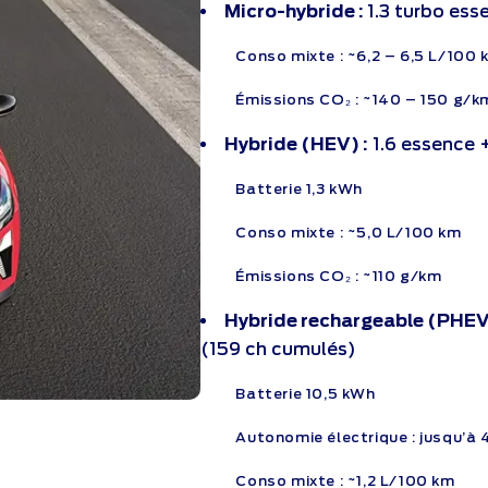
Micro-hybride :
1.3 turbo es
Conso mixte : ~6,2 – 6,5 L/100 
Émissions CO₂ : ~140 – 150 g/k
Hybride (HEV) :
1.6 essence 
Batterie 1,3 kWh
Conso mixte : ~5,0 L/100 km
Émissions CO₂ : ~110 g/km
Hybride rechargeable (PHEV
(159 ch cumulés)
Batterie 10,5 kWh
Autonomie électrique : jusqu’à 
Conso mixte : ~1,2 L/100 km