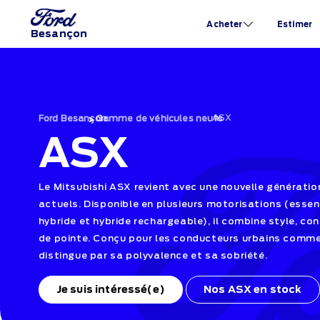
Acheter
Estimer
Besançon
›
ASX
›
Ford Besançon
Gamme de véhicules neufs
ASX
Le Mitsubishi ASX revient avec une nouvelle générati
actuels. Disponible en plusieurs motorisations (essen
hybride et hybride rechargeable), il combine style, co
de pointe. Conçu pour les conducteurs urbains comme p
distingue par sa polyvalence et sa sobriété.
Je suis intéressé(e)
Nos ASX en stock