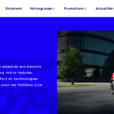
Entretenir
Notre groupe
Promotions
Actualités
on adaptée aux besoins
ce, micro-hybride,
nfort et technologies
our les familles, il se