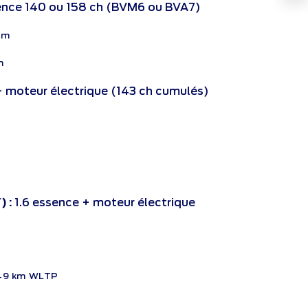
sence 140 ou 158 ch (BVM6 ou BVA7)
km
m
+ moteur électrique (143 ch cumulés)
) :
1.6 essence + moteur électrique
49 km WLTP