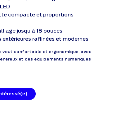
 LED
tte compacte et proportions
s
alliage jusqu’à 18 pouces
s extérieures raffinées et modernes
 se veut confortable et ergonomique, avec
énéreux et des équipements numériques
intéressé(e)