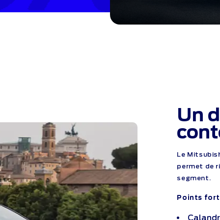
Un d
con
Le Mitsubis
permet de r
segment.
Points fort
Calandr