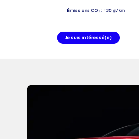
Émissions CO₂ : ~30 g/km
Je suis intéressé(e)
s