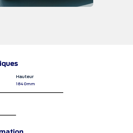
niques
Hauteur
1840mm
mation