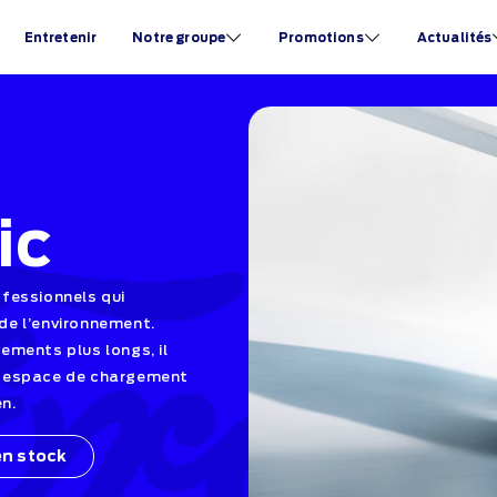
Entretenir
Notre groupe
Promotions
Actualités
ic
rofessionnels qui
 de l’environnement.
ements plus longs, il
n espace de chargement
n.
en stock