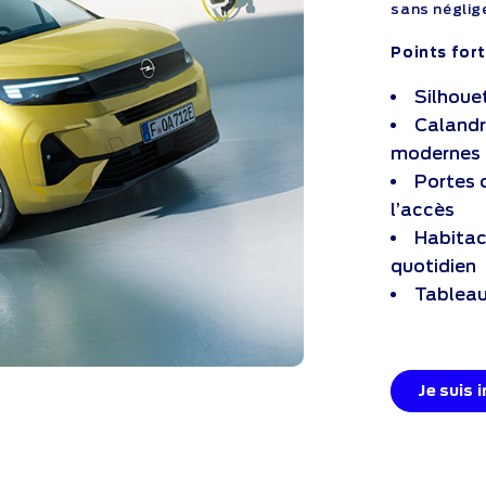
sans néglige
Points fort
Silhoue
Calandr
modernes
Portes c
l’accès
Habitac
quotidien
Tableau
Je suis 