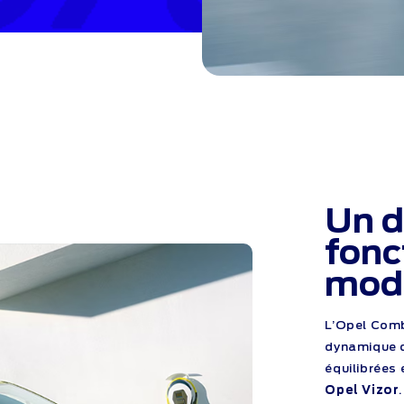
Un d
fonc
mod
L’Opel Comb
dynamique d
équilibrées
Opel Vizor