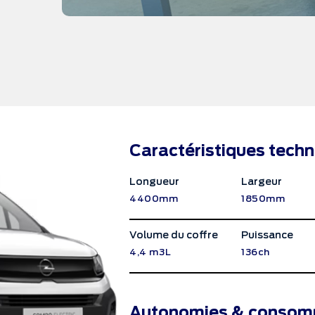
Caractéristiques tech
Longueur
Largeur
4400mm
1850mm
Volume du coffre
Puissance
4,4 m3L
136ch
Autonomies & consom