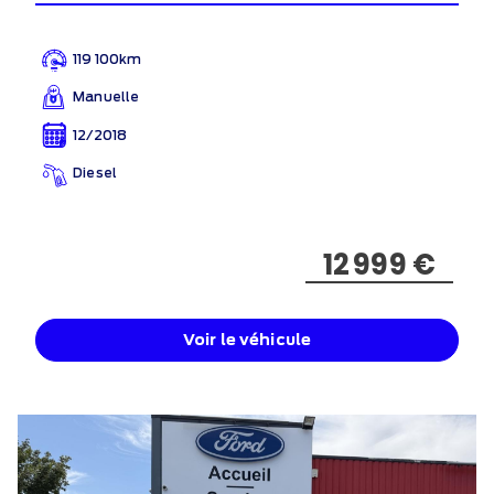
119 100km
Manuelle
12/2018
Diesel
12 999 €
Voir le véhicule